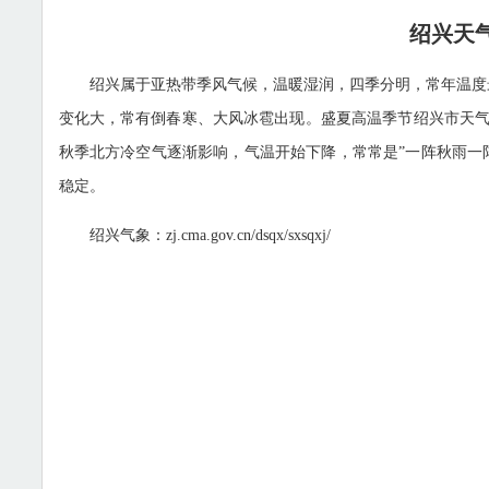
绍兴天
绍兴属于亚热带季风气候，温暖湿润，四季分明，常年温度
变化大，常有倒春寒、大风冰雹出现。盛夏高温季节绍兴市天
秋季北方冷空气逐渐影响，气温开始下降，常常是”一阵秋雨一
稳定。
绍兴气象：zj.cma.gov.cn/dsqx/sxsqxj/